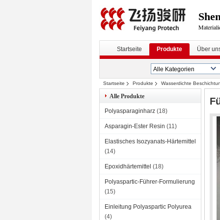
Shen
Materiali
Startseite
Produkte
Über un
Startseite
Produkte
Wasserdichte Beschichtun
Alle Produkte
Fü
Polyasparaginharz
(18)
Asparagin-Ester Resin
(11)
Elastisches Isozyanats-Härtemittel
(14)
Epoxidhärtemittel
(18)
Polyaspartic-Führer-Formulierung
(15)
Einleitung Polyaspartic Polyurea
(4)