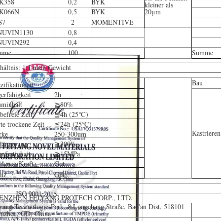
K358
0,2
BYK
kleiner als
K066N
0,5
BYK
20μm
87
2
MOMENTIVE
NUVIN1130
0,8
NUVIN292
0,4
mme
100
Summe
hältnis: 1:1 nach Gewicht
Bau
zifikationen
erfähigkeit
2h
minhalt
≧80%
befreie Zeit
≦4h (25℃)
te trockene Zeit
≦24h (25℃)
Kastrieren
rke
250-300um
längerung
≧300%
nfestigkeit
≧15MPa
ilence-Kraft
Gut
nz
Glatt
ENZHEN FEIYANG PROTECH CORP., LTD.
yang-Technologie-Park, 8 Longchang Straße, Bao'an Dist, 518101
nzhen, GD, China