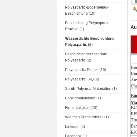
Polyaspartic-Bodenbelag-
Beschichtung
(10)
Beschichtung Polyaspartic
Au
Proctive
(1)
Wasserdichte Beschichtung
Polyaspartic
(5)
Beschichtender Standard
Polyaspartic
(2)
Ko
Polyaspartic-Projekt
(16)
Kur
An
Polyaspartic FAQ
(2)
Cha
Sprüh-Polyurea-Materialien
(1)
Ei
Epoxidmaterialien
(1)
Mat
F4
Firmentätigkeit
(20)
EF
Wie man Probe erhält?
(1)
Tit
Bar
Linkedin
(2)
R9
Facebook
(1)