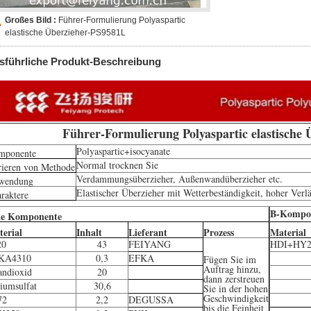
Großes Bild :
Führer-Formulierung Polyaspartic
elastische Überzieher-PS9581L
sführliche Produkt-Beschreibung
Führer-Formulierung Polyaspartic elastische
Polyaspartic+isocyanate
mponente
Normal trocknen Sie
ieren von Methode
Verdammungsüberzieher, Außenwandüberzieher etc.
wendung
Elastischer Überzieher mit Wetterbeständigkeit, hoher Verl
raktere
B-Kompo
ne Komponente
erial
Inhalt
Lieferant
Prozess
Material
20
43
FEIYANG
HDI+HY2
KA4310
0,3
EFKA
Fügen Sie im
Auftrag hinzu,
andioxid
20
dann zerstreuen
iumsulfat
30,6
Sie in der hohen
Geschwindigkeit
72
2,2
DEGUSSA
bis die Feinheit