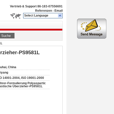
Vertrieb & Support
86-183-07556691
Referenzen
-
Email
Select Language
Suche
1L
erzieher-PS9581L
uhai, China
iyang
O 14001-2004, ISO 19001-2000
hrer-Formulierung Polyaspartic
astische Überzieher-PS9581L