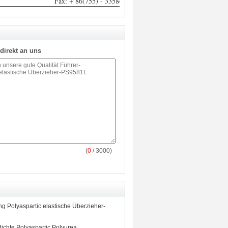
Fax: + 86(755) - 33586111
direkt an uns
(
0
/ 3000)
g Polyaspartic elastische Überzieher-
ichte Polyaspartic Polyurea