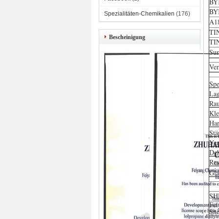
BY
BY
Spezialitäten-Chemikalien
(176)
A1
TI
Bescheinigung
TI
Su
Ver
Spe
Lag
Rau
Kle
Har
Stä
Ver
Deh
Res
Gla
SH
Fei
She