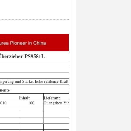
 Überzieher-PS9581L
ängerung und Stärke, hohe resilence Kraft.
nente
Inhalt
Lieferant
010
100
Guangzhou Yihao