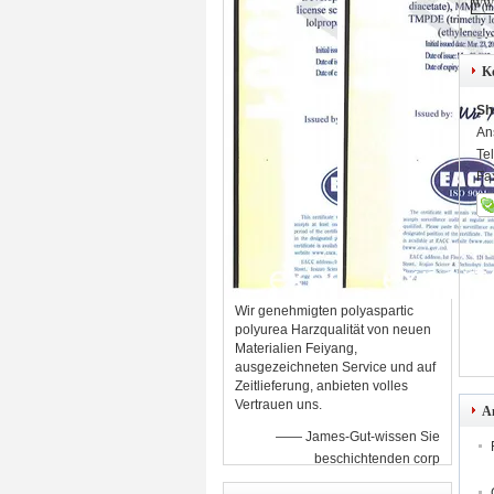
www
K
Sh
An
Te
Fa
Wir genehmigten polyaspartic
polyurea Harzqualität von neuen
Materialien Feiyang,
ausgezeichneten Service und auf
Zeitlieferung, anbieten volles
Vertrauen uns.
A
—— James-Gut-wissen Sie
beschichtenden corp