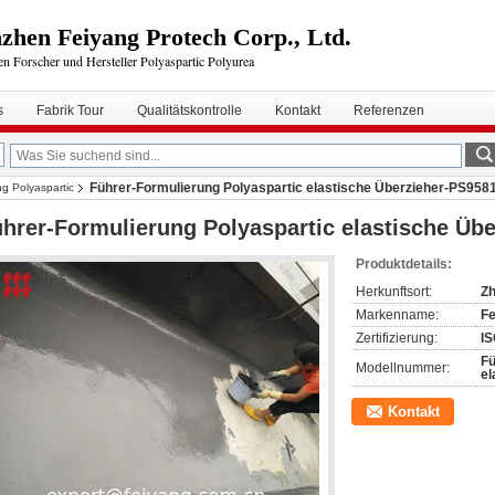
zhen Feiyang Protech Corp., Ltd.
en Forscher und Hersteller Polyaspartic Polyurea
s
Fabrik Tour
Qualitätskontrolle
Kontakt
Referenzen
Führer-Formulierung Polyaspartic elastische Überzieher-PS958
g Polyaspartic
hrer-Formulierung Polyaspartic elastische Üb
Produktdetails:
Herkunftsort:
Zh
Markenname:
Fe
Zertifizierung:
IS
Fü
Modellnummer:
el
Kontakt