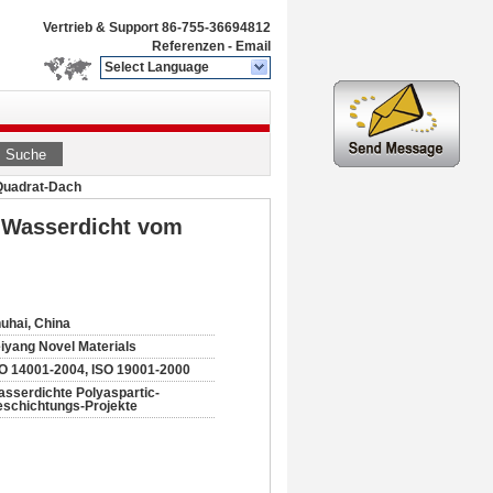
Vertrieb & Support
86-755-36694812
Referenzen
-
Email
Select Language
Suche
Quadrat-Dach
t-Wasserdicht vom
uhai, China
iyang Novel Materials
O 14001-2004, ISO 19001-2000
sserdichte Polyaspartic-
schichtungs-Projekte