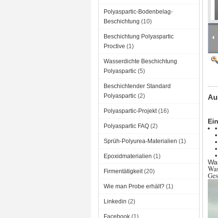
Polyaspartic-Bodenbelag-
Beschichtung
(10)
Beschichtung Polyaspartic
Proctive
(1)
Wasserdichte Beschichtung
Polyaspartic
(5)
Beschichtender Standard
Polyaspartic
(2)
Au
Polyaspartic-Projekt
(16)
Ein
Polyaspartic FAQ
(2)
Sprüh-Polyurea-Materialien
(1)
Epoxidmaterialien
(1)
Was
Was
Firmentätigkeit
(20)
Ges
Wie man Probe erhält?
(1)
Linkedin
(2)
Facebook
(1)