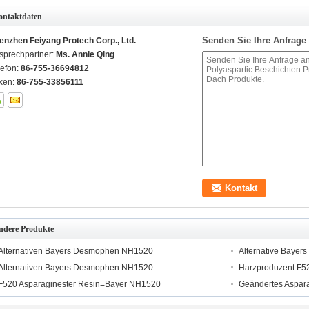
ontaktdaten
Senden Sie Ihre Anfrage 
enzhen Feiyang Protech Corp., Ltd.
sprechpartner:
Ms. Annie Qing
lefon:
86-755-36694812
xen:
86-755-33856111
ndere Produkte
Alternativen Bayers Desmophen NH1520
Alternative Baye
Alternativen Bayers Desmophen NH1520
Harzproduzent F52
F520 Asparaginester Resin=Bayer NH1520
Geändertes Aspar