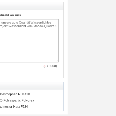
direkt an uns
(
0
/ 3000)
rs Desmophen NH1420
0 Polyaspartic Polyurea
aginester-Harz F524