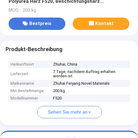
Polyurea Harz F520, Beschichtungsharz
ausbreitend, NH1520, C321
MOQ：200 kg
Bestpreis
Kontakt
Produkt-Beschreibung
Herkunftsort
Zhuhai, China
7 Tage, nachdem Auftrag erhalten
Lieferzeit
worden ist
Markenname
Zhuhai Feiyang Novel Materials
Min Bestellmenge
200 kg
Modellnummer
F520
Sehen Sie mehr an