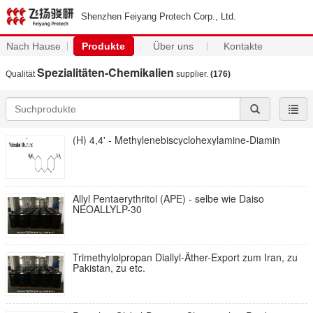
Shenzhen Feiyang Protech Corp., Ltd.
Nach Hause
Produkte
Über uns
Kontakte
Spezialitäten-Chemikalien
Qualität
supplier.
(176)
(H) 4,4' - Methylenebiscyclohexylamine-Diamin
Allyl Pentaerythritol (APE) - selbe wie Daiso
NEOALLYLP-30
Trimethylolpropan Diallyl-Äther-Export zum Iran, zu
Pakistan, zu etc.