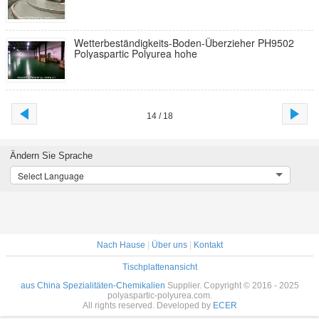
Wetterbeständigkeits-Boden-Überzieher PH9502
Polyaspartic Polyurea hohe
14 / 18
Ändern Sie Sprache
Select Language
Nach Hause
|
Über uns
|
Kontakt
Tischplattenansicht
aus China Spezialitäten-Chemikalien
Supplier. Copyright © 2016 - 2025
polyaspartic-polyurea.com.
All rights reserved. Developed by
ECER