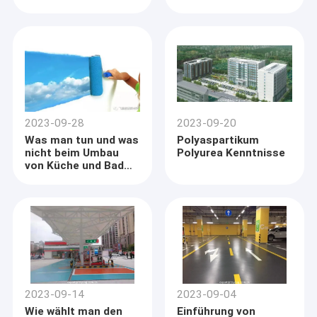
2023-09-28
2023-09-20
Was man tun und was
Polyaspartikum
nicht beim Umbau
Polyurea Kenntnisse
von Küche und Bad
darf
Startseite
Shenzhen Feiyang Protech Corp., Ltd. ist eine Dachgesellschaft von
Produkte
Zhuhai Feiyang Novel Materials Corp., Ltd. (im Jahre 1992
gegründet). Es ist ein nationaler High-Techer führender polyaspartic
2023-09-14
2023-09-04
Über uns
materieller Forscher und ein Hersteller in China mit starker R&D-
Wie wählt man den
Einführung von