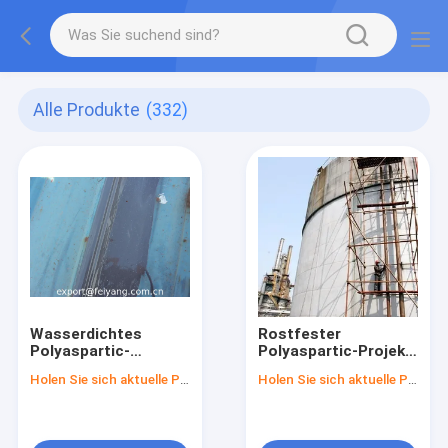
Alle Produkte
(332)
Wasserdichtes
Rostfester
Polyaspartic-
Polyaspartic-Projekt-
Beschichtung
Treibstoff Anlagen
Holen Sie sich aktuelle Preis
Holen Sie sich aktuelle Preis
Projekt-Erdöl
Exterior&Interior-
Außendach-
Schutz
wasserdichtes
Projekt