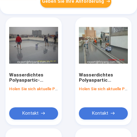
Geben Sie Ihre Anforderung
Wasserdichtes
Wasserdichtes
Polyaspartic-
Polyaspartic
Beschichtung
Beschichten Projekt-
Holen Sie sich aktuelle Preis
Holen Sie sich aktuelle Preis
Projekt-Dach
Wasserdicht vom
wasserdicht für
Macao-Quadrat-Dach
Guangzhou-
Eisenbahn-Notfall
Kontakt
Kontakt