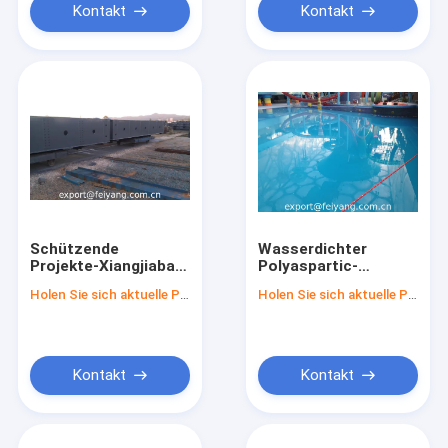
Kontakt
Kontakt
Schützende
Wasserdichter
Projekte-Xiangjiaba
Polyaspartic-
Polyaspartic
Beschichtung
Holen Sie sich aktuelle Preis
Holen Sie sich aktuelle Preis
hydroelektrische
Projekt-Wasser
Stations-Stahltor-
Würfel-
Schutz
Swimmingpool und
Wasser-
Vergnügungspark
Kontakt
Kontakt