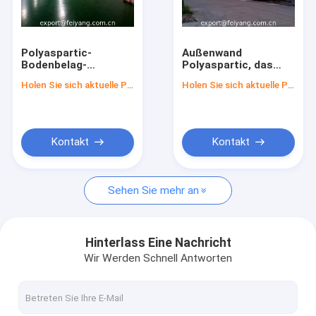
Fabrik Tour
Qualitätskontrolle
Polyaspartic-
Außenwand
Bodenbelag-
Polyaspartic, das
Kontakt
Beschichtung
Projekt-
Holen Sie sich aktuelle Preis
Holen Sie sich aktuelle Preis
Projekt-Lager
Wasserdichte
Kratzer beständiger
Außenwand-
Referenzen
Polyaspartic-Boden-
Beschichtung
Mantel
beschichtet
Kontakt
Kontakt
Polyasparaginharz
Sehen Sie mehr an
Asparagin-Ester Resin
Elastisches Isozyanats-Härtemittel
Hinterlass Eine Nachricht
Wir Werden Schnell Antworten
Epoxidhärtemittel
Polyaspartic-Führer-Formulierung