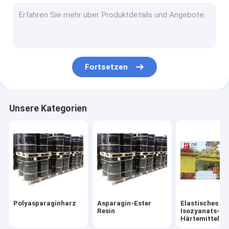
Einleitung Polyaspartic Polyurea
Polyaspartic-Bodenbelag-Beschichtung
Beschichtung Polyaspartic Proctive
Fortsetzen
Wasserdichte Beschichtung Polyaspartic
Beschichtender Standard Polyaspartic
Unsere Kategorien
Polyaspartic-Projekt
Polyaspartic FAQ
Sprüh-Polyurea-Materialien
Epoxidmaterialien
Polyasparaginharz
Asparagin-Ester
Elastisches
Firmentätigkeit
Resin
Isozyanats-
Härtemittel